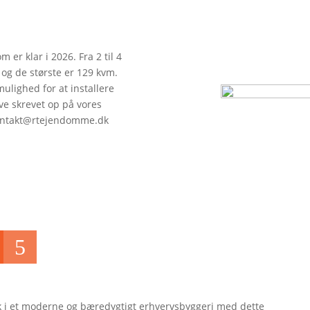
 er klar i 2026. Fra 2 til 4
 og de største er 129 kvm.
ulighed for at installere
ive skrevet op på vores
 kontakt@rtejendomme.dk
5
k i et moderne og bæredygtigt erhvervsbyggeri med dette