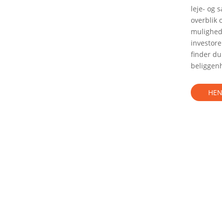
leje- og 
overblik 
mulighede
investore
finder du
beliggenh
HEN