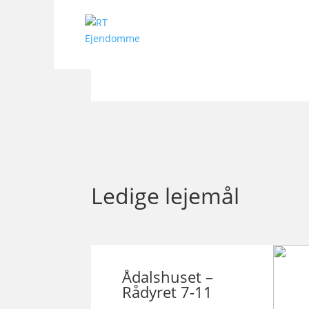
attraktivt miljø i Støvring!
KONTAKT OS
Ledige lejemål
Ådalshuset –
Rådyret 7-11