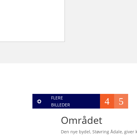
FLERE
4
5
0
0
BILLEDER
Området
Den nye bydel, Støvring Ådale, giver k