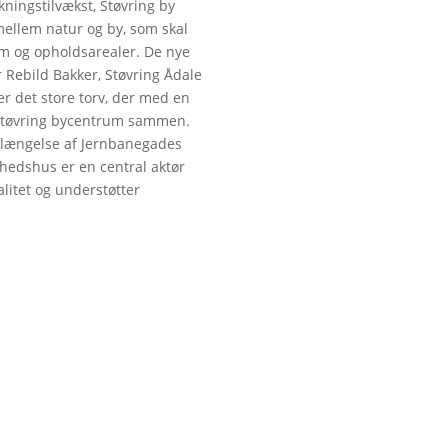
ningstilvækst, Støvring by
ellem natur og by, som skal
um og opholdsarealer. De nye
r Rebild Bakker, Støvring Ådale
er det store torv, der med en
Støvring bycentrum sammen.
orlængelse af Jernbanegades
hedshus er en central aktør
litet og understøtter