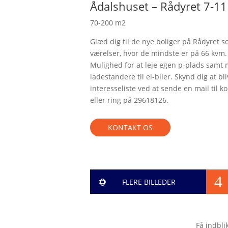
Ådalshuset – Rådyret 7-11
70-200 m2
Glæd dig til de nye boliger på Rådyret som
værelser, hvor de mindste er på 66 kvm.
Mulighed for at leje egen p-plads samt m
ladestandere til el-biler. Skynd dig at bl
interesseliste ved at sende en mail til
eller ring på 29618126.
KONTAKT OS
4
0
FLERE BILLEDER
0
Få indbli