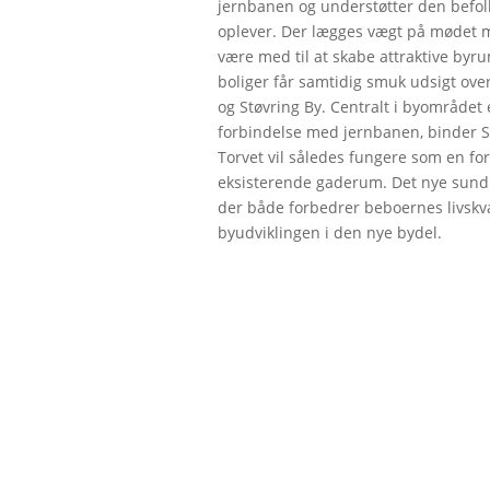
jernbanen og understøtter den befolk
oplever. Der lægges vægt på mødet m
være med til at skabe attraktive byr
boliger får samtidig smuk udsigt ove
og Støvring By. Centralt i byområdet 
forbindelse med jernbanen, binder 
Torvet vil således fungere som en f
eksisterende gaderum. Det nye sund
der både forbedrer beboernes livskva
byudviklingen i den nye bydel.