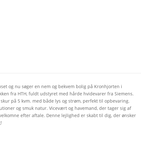
t huset og nu søger en nem og bekvem bolig på Kronhjorten i
kken fra HTH, fuldt udstyret med hårde hvidevarer fra Siemens.
 skur på 5 kvm. med både lys og strøm, perfekt til opbevaring.
tutioner og smuk natur. Vicevært og havemand, der tager sig af
lkomne efter aftale. Denne lejlighed er skabt til dig, der ønsker
!