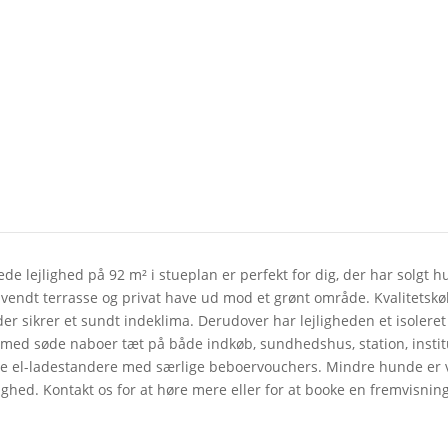
ueplan med have/terrasse
ttede lejlighed på 92 m² i stueplan er perfekt for dig, der har solg
vendt terrasse og privat have ud mod et grønt område. Kvalitetskø
er sikrer et sundt indeklima. Derudover har lejligheden et isoleret
de med søde naboer tæt på både indkøb, sundhedshus, station, insti
ire el-ladestandere med særlige beboervouchers. Mindre hunde er ve
hed. Kontakt os for at høre mere eller for at booke en fremvisning