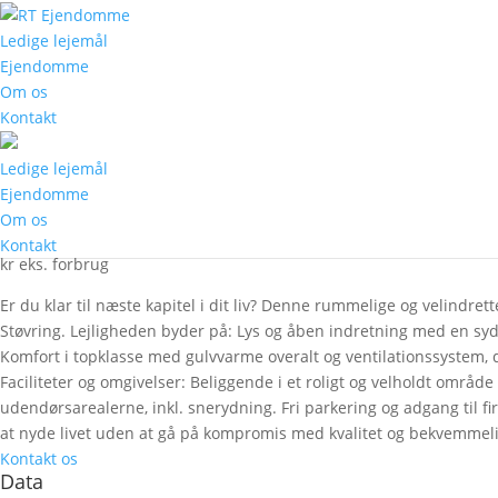
Ledige lejemål
Ejendomme
Om os
M
Dejlig 3-værelses lejlighed i stueplan med have/terrasse
Kontakt
#
$
Ledige lejemål
Dejlig 3-værelses lejlighed i st
Ejendomme
Om os
92 m2
Kontakt
kr eks. forbrug
Er du klar til næste kapitel i dit liv? Denne rummelige og velindre
Støvring. Lejligheden byder på: Lys og åben indretning med en syd
Komfort i topklasse med gulvvarme overalt og ventilationssystem, d
Faciliteter og omgivelser: Beliggende i et roligt og velholdt områ
udendørsarealerne, inkl. snerydning. Fri parkering og adgang til f
at nyde livet uden at gå på kompromis med kvalitet og bekvemmelig
Kontakt os
Data